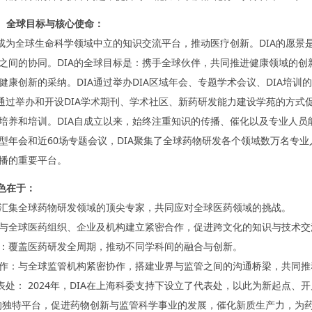
景、全球目标与核心使命：
于成为全球生命科学领域中立的知识交流平台，推动医疗创新。DIA的愿
之间的协同。DIA的全球目标是：携手全球伙伴，共同推进健康领域的创
健康创新的采纳。DIA通过举办DIA区域年会、专题学术会议、DIA培
亦通过举办和开设DIA学术期刊、学术社区、新药研发能力建设学苑的方
培养和培训。DIA自成立以来，始终注重知识的传播、催化以及专业人
型年会和近60场专题会议，DIA聚集了全球药物研发各个领域数万名专
播的重要平台。
特色在于：
汇集全球药物研发领域的顶尖专家，共同应对全球医药领域的挑战。
与全球医药组织、企业及机构建立紧密合作，促进跨文化的知识与技术交
：覆盖医药研发全周期，推动不同学科间的融合与创新。
作：与全球监管机构紧密协作，搭建业界与监管之间的沟通桥梁，共同推
代表处： 2024年，DIA在上海科委支持下设立了代表处，以此为新起点
的独特平台，促进药物创新与监管科学事业的发展，催化新质生产力，为